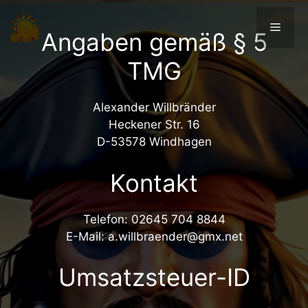
Skip
to
Menu
Angaben gemäß § 5
content
TMG
Alexander Willbränder
Heckener Str. 16
D-53578 Windhagen
Kontakt
Telefon: 02645 704 8844
E-Mail: a.willbraender@gmx.net
Umsatzsteuer-ID