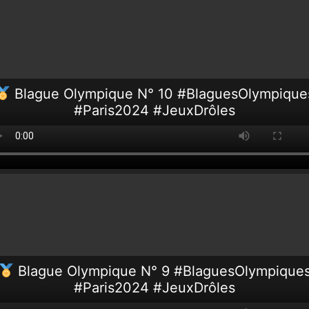
Blague Olympique N° 10 #BlaguesOlympique
#Paris2024 #JeuxDrôles
Blague Olympique N° 9 #BlaguesOlympique
#Paris2024 #JeuxDrôles