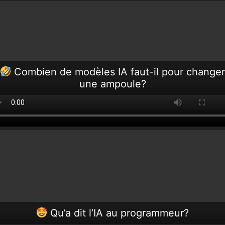
Combien de modèles IA faut-il pour change
une ampoule?
Qu’a dit l’IA au programmeur?