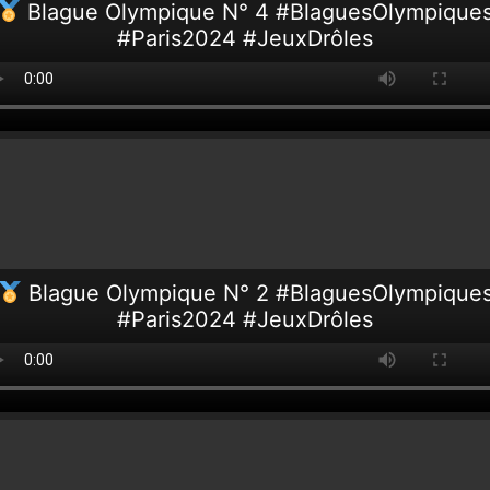
Blague Olympique N° 4 #BlaguesOlympique
#Paris2024 #JeuxDrôles
Blague Olympique N° 2 #BlaguesOlympique
#Paris2024 #JeuxDrôles