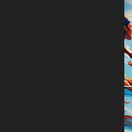
Skip
to
content