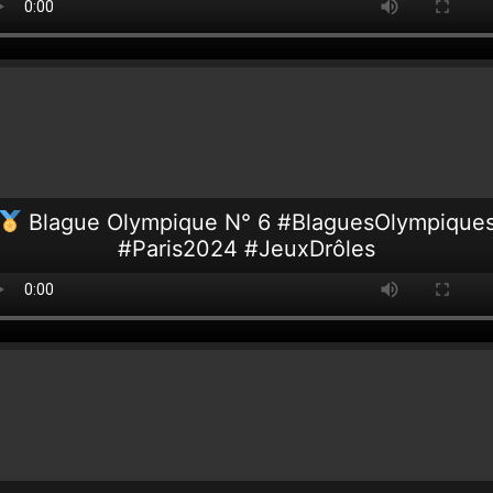
Blague Olympique N° 6 #BlaguesOlympique
#Paris2024 #JeuxDrôles