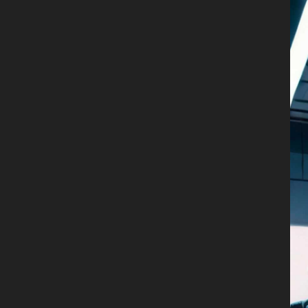
Skip
to
content