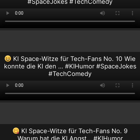
#SpaceJokes #TechComedy
KI Space-Witze für Tech-Fans No. 10 Wie
konnte die KI den … #KIHumor #SpaceJokes
#TechComedy
KI Space-Witze für Tech-Fans No. 9
Warum hat die KI Angst… #KIHumor