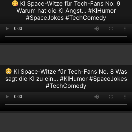
KI Space-Witze für Tech-Fans No. 9
Warum hat die KI Angst… #KIHumor
#SpaceJokes #TechComedy
KI Space-Witze für Tech-Fans No. 8 Was
sagt die KI zu ein… #KIHumor #SpaceJokes
#TechComedy