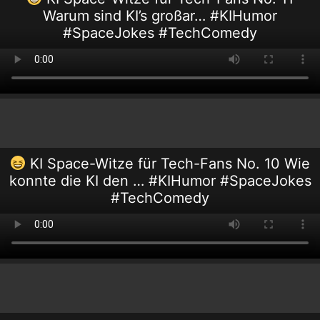
Warum sind KI’s großar… #KIHumor
#SpaceJokes #TechComedy
KI Space-Witze für Tech-Fans No. 10 Wie
konnte die KI den … #KIHumor #SpaceJokes
#TechComedy