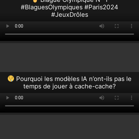
#BlaguesOlympiques #Paris2024
#JeuxDrôles
Pourquoi les modèles IA n’ont-ils pas le
temps de jouer à cache-cache?