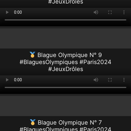
#JeuxDrôles
Blague Olympique N° 9
#BlaguesOlympiques #Paris2024
#JeuxDrôles
Blague Olympique N° 7
#BlaguesOlympiques #Paris2024