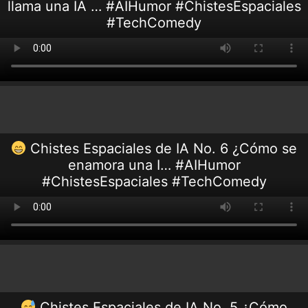
llama una IA … #AIHumor #ChistesEspaciales
#TechComedy
Chistes Espaciales de IA No. 6 ¿Cómo se
enamora una I… #AIHumor
#ChistesEspaciales #TechComedy
Chistes Espaciales de IA No. 5 ¿Cómo