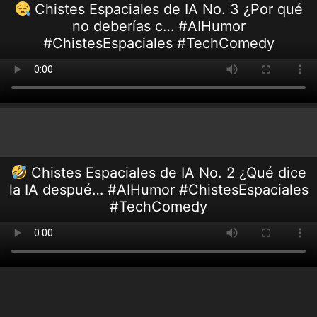
Chistes Espaciales de IA No. 3 ¿Por qué
no deberías c… #AIHumor
#ChistesEspaciales #TechComedy
Chistes Espaciales de IA No. 2 ¿Qué dice
la IA despué… #AIHumor #ChistesEspaciales
#TechComedy