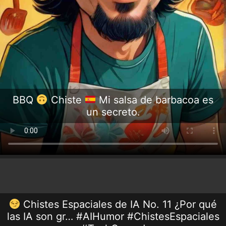
BBQ
Chiste
Mi salsa de barbacoa es
un secreto.
Chistes Espaciales de IA No. 11 ¿Por qué
las IA son gr… #AIHumor #ChistesEspaciales