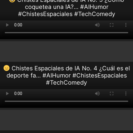
coquetea una IA?… #AIHumor
#ChistesEspaciales #TechComedy
Chistes Espaciales de IA No. 4 ¿Cuál es el
deporte fa… #AIHumor #ChistesEspaciales
#TechComedy