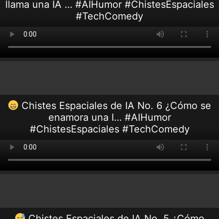
llama una IA … #AIHumor #ChistesEspaciales
#TechComedy
Chistes Espaciales de IA No. 6 ¿Cómo se
enamora una I… #AIHumor
#ChistesEspaciales #TechComedy
Chistes Espaciales de IA No. 5 ¿Cómo