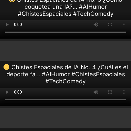
coquetea una IA?… #AIHumor
#ChistesEspaciales #TechComedy
Chistes Espaciales de IA No. 4 ¿Cuál es el
deporte fa… #AIHumor #ChistesEspaciales
#TechComedy