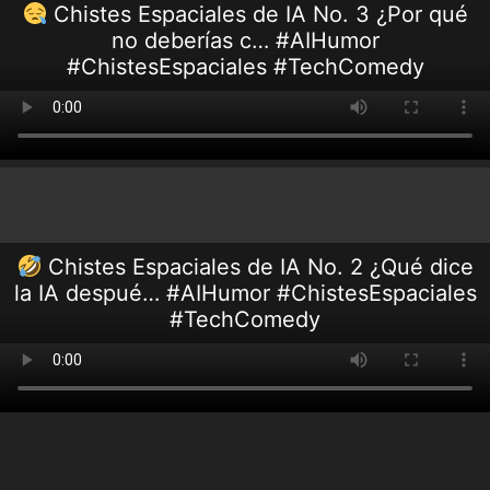
Chistes Espaciales de IA No. 3 ¿Por qué
no deberías c… #AIHumor
#ChistesEspaciales #TechComedy
Chistes Espaciales de IA No. 2 ¿Qué dice
la IA despué… #AIHumor #ChistesEspaciales
#TechComedy