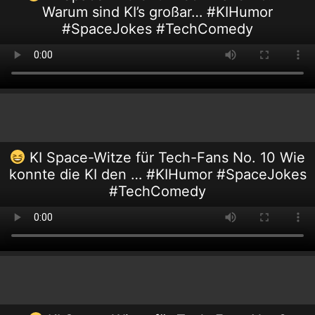
Warum sind KI’s großar… #KIHumor
#SpaceJokes #TechComedy
KI Space-Witze für Tech-Fans No. 10 Wie
konnte die KI den … #KIHumor #SpaceJokes
#TechComedy