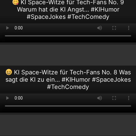
KI Space-Witze für Tech-Fans No. 9
Warum hat die KI Angst… #KIHumor
#SpaceJokes #TechComedy
KI Space-Witze für Tech-Fans No. 8 Was
sagt die KI zu ein… #KIHumor #SpaceJokes
#TechComedy