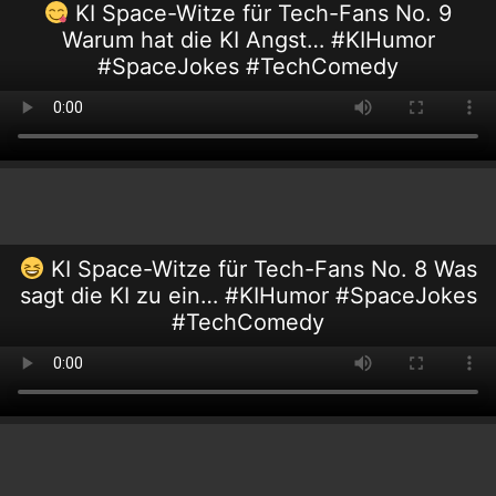
KI Space-Witze für Tech-Fans No. 9
Warum hat die KI Angst… #KIHumor
#SpaceJokes #TechComedy
KI Space-Witze für Tech-Fans No. 8 Was
sagt die KI zu ein… #KIHumor #SpaceJokes
#TechComedy