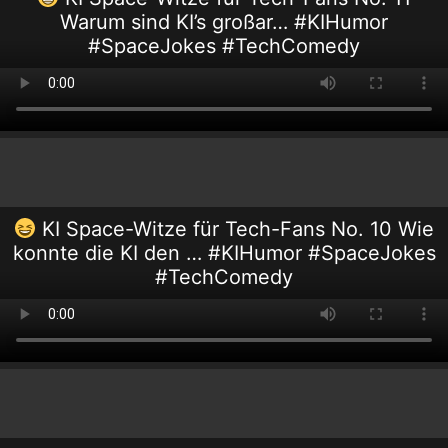
Warum sind KI’s großar… #KIHumor
#SpaceJokes #TechComedy
KI Space-Witze für Tech-Fans No. 10 Wie
konnte die KI den … #KIHumor #SpaceJokes
#TechComedy