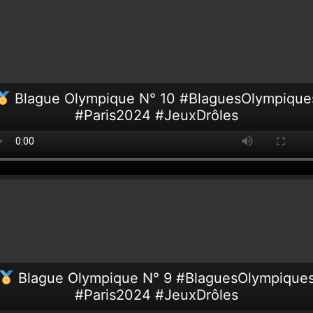
Blague Olympique N° 10 #BlaguesOlympique
#Paris2024 #JeuxDrôles
Blague Olympique N° 9 #BlaguesOlympique
#Paris2024 #JeuxDrôles