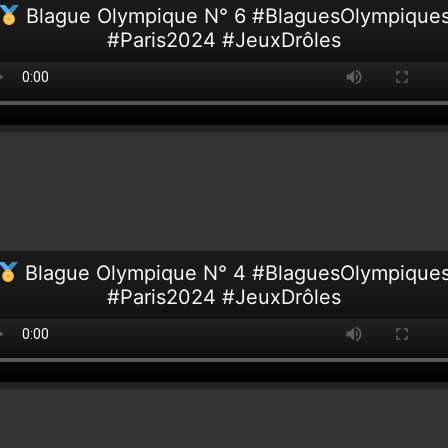
Blague Olympique N° 6 #BlaguesOlympique
#Paris2024 #JeuxDrôles
Blague Olympique N° 4 #BlaguesOlympique
#Paris2024 #JeuxDrôles