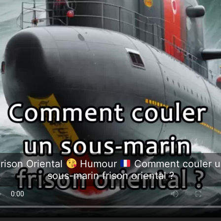
rison Oriental
Humour
Comment couler u
sous-marin frison oriental ?