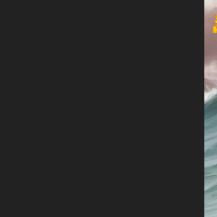
Skip
to
content