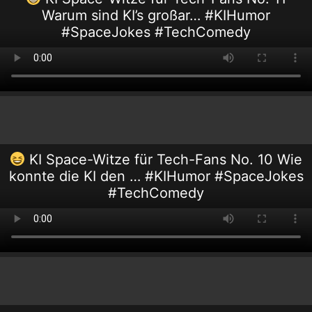
Warum sind KI’s großar… #KIHumor
#SpaceJokes #TechComedy
KI Space-Witze für Tech-Fans No. 10 Wie
konnte die KI den … #KIHumor #SpaceJokes
#TechComedy