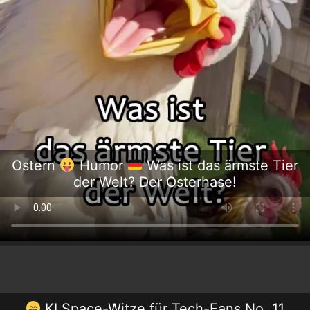
Ostern
Humor
Was ist das ärmste Tier
der Welt? Der Osterhase!
KI Space-Witze für Tech-Fans No. 11