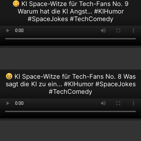
KI Space-Witze für Tech-Fans No. 9
Warum hat die KI Angst… #KIHumor
#SpaceJokes #TechComedy
KI Space-Witze für Tech-Fans No. 8 Was
sagt die KI zu ein… #KIHumor #SpaceJokes
#TechComedy