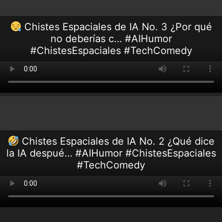
Chistes Espaciales de IA No. 3 ¿Por qué
no deberías c… #AIHumor
#ChistesEspaciales #TechComedy
Chistes Espaciales de IA No. 2 ¿Qué dice
la IA despué… #AIHumor #ChistesEspaciales
#TechComedy