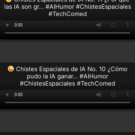
las IA son gr… #AIHumor #ChistesEspaciales
#TechComed
Chistes Espaciales de IA No. 10 ¿Cómo
pudo la IA ganar… #AIHumor
#ChistesEspaciales #TechComed