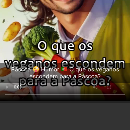
Páscoa
Humor
O que os veganos
escondem para a Páscoa?