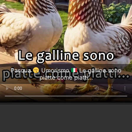
Pasqua
Umorismo
Le galline sono
piatte come piatti…