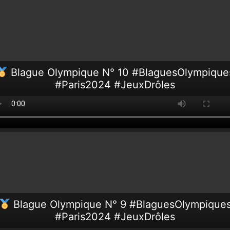
Blague Olympique N° 10 #BlaguesOlympique
#Paris2024 #JeuxDrôles
Blague Olympique N° 9 #BlaguesOlympique
#Paris2024 #JeuxDrôles