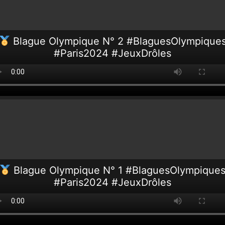
Blague Olympique N° 2 #BlaguesOlympique
#Paris2024 #JeuxDrôles
Blague Olympique N° 1 #BlaguesOlympique
#Paris2024 #JeuxDrôles