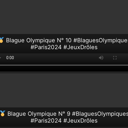
Blague Olympique N° 10 #BlaguesOlympique
#Paris2024 #JeuxDrôles
Blague Olympique N° 9 #BlaguesOlympique
#Paris2024 #JeuxDrôles