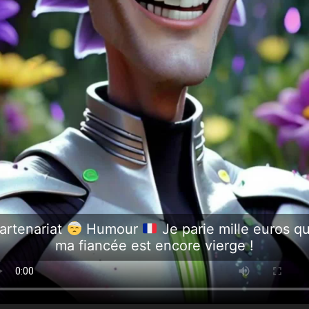
artenariat
Humour
Je parie mille euros q
ma fiancée est encore vierge !