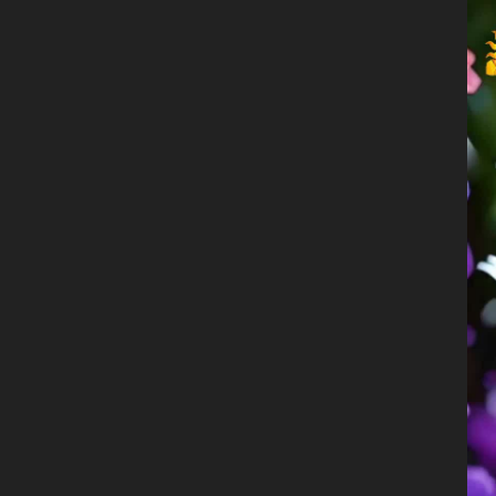
Skip
to
content