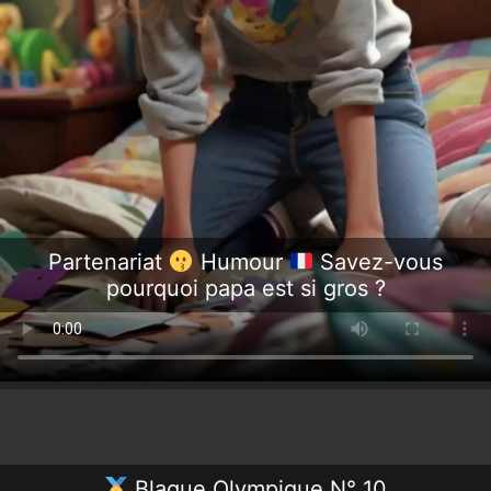
Partenariat
Humour
Savez-vous
pourquoi papa est si gros ?
Blague Olympique N° 10