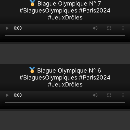
Blague Olympique N° 7
#BlaguesOlympiques #Paris2024
#JeuxDrôles
Blague Olympique N° 6
#BlaguesOlympiques #Paris2024
#JeuxDrôles