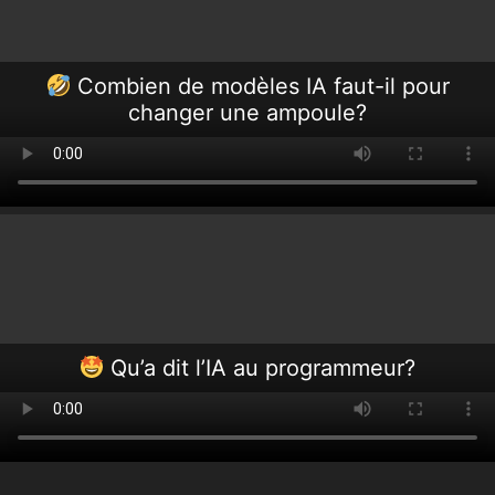
Combien de modèles IA faut-il pour
changer une ampoule?
Qu’a dit l’IA au programmeur?