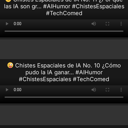
las IA son gr… #AIHumor #ChistesEspaciales
#TechComed
Chistes Espaciales de IA No. 10 ¿Cómo
pudo la IA ganar… #AIHumor
#ChistesEspaciales #TechComed