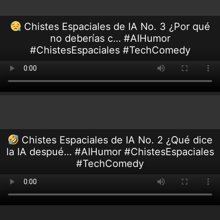
Chistes Espaciales de IA No. 3 ¿Por qué
no deberías c… #AIHumor
#ChistesEspaciales #TechComedy
Chistes Espaciales de IA No. 2 ¿Qué dice
la IA despué… #AIHumor #ChistesEspaciales
#TechComedy