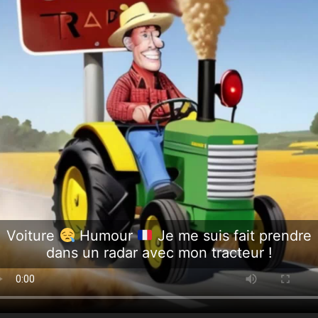
Voiture
Humour
Je me suis fait prendre
dans un radar avec mon tracteur !