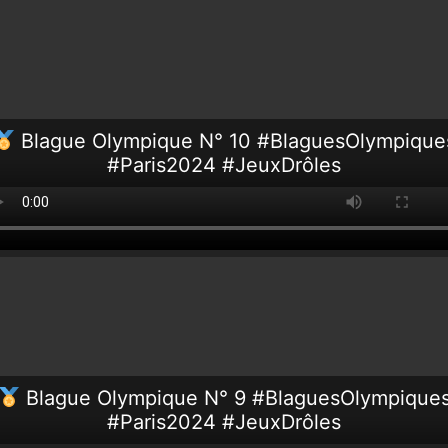
Blague Olympique N° 10 #BlaguesOlympique
#Paris2024 #JeuxDrôles
Blague Olympique N° 9 #BlaguesOlympique
#Paris2024 #JeuxDrôles