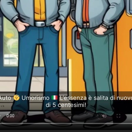
Auto
Umorismo
L’essenza è salita di nuov
di 5 centesimi!