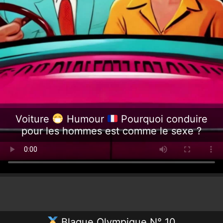
Voiture
Humour
Pourquoi conduire
pour les hommes est comme le sexe ?
Blague Olympique N° 10