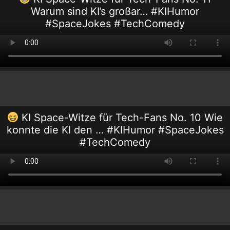
Warum sind KI’s großar… #KIHumor
#SpaceJokes #TechComedy
KI Space-Witze für Tech-Fans No. 10 Wie
konnte die KI den … #KIHumor #SpaceJokes
#TechComedy