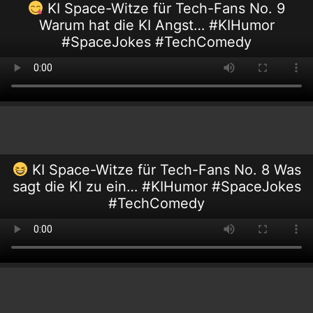
KI Space-Witze für Tech-Fans No. 9
Warum hat die KI Angst… #KIHumor
#SpaceJokes #TechComedy
KI Space-Witze für Tech-Fans No. 8 Was
sagt die KI zu ein… #KIHumor #SpaceJokes
#TechComedy