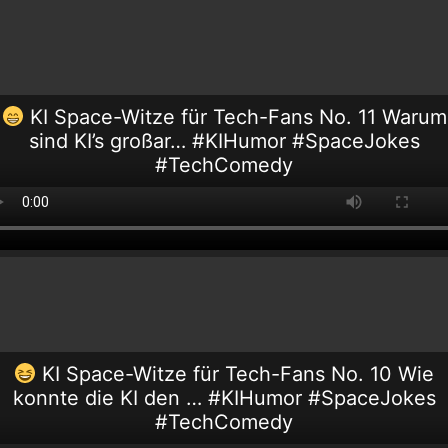
KI Space-Witze für Tech-Fans No. 11 Warum
sind KI’s großar… #KIHumor #SpaceJokes
#TechComedy
KI Space-Witze für Tech-Fans No. 10 Wie
konnte die KI den … #KIHumor #SpaceJokes
#TechComedy