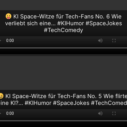
KI Space-Witze für Tech-Fans No. 6 Wie
verliebt sich eine… #KIHumor #SpaceJokes
#TechComedy
KI Space-Witze für Tech-Fans No. 5 Wie flirt
eine KI?… #KIHumor #SpaceJokes #TechComed