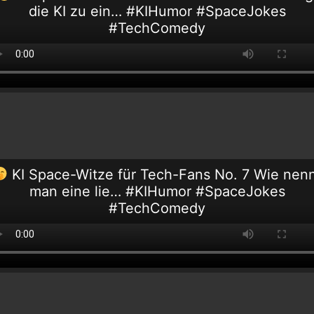
die KI zu ein… #KIHumor #SpaceJokes
#TechComedy
KI Space-Witze für Tech-Fans No. 7 Wie nen
man eine lie… #KIHumor #SpaceJokes
#TechComedy