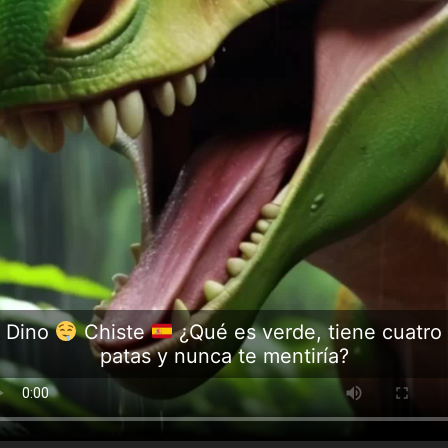
Dino
Chiste
¿Qué es verde, tiene cuatro
patas y nunca te mentiría?