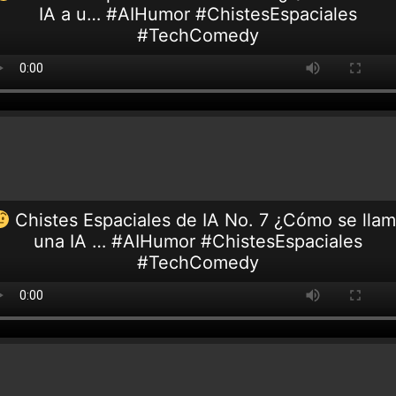
IA a u… #AIHumor #ChistesEspaciales
#TechComedy
Chistes Espaciales de IA No. 7 ¿Cómo se lla
una IA … #AIHumor #ChistesEspaciales
#TechComedy