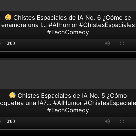
Chistes Espaciales de IA No. 6 ¿Cómo se
enamora una I… #AIHumor #ChistesEspaciales
#TechComedy
Chistes Espaciales de IA No. 5 ¿Cómo
oquetea una IA?… #AIHumor #ChistesEspacial
#TechComedy