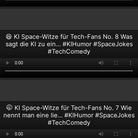
😆 KI Space-Witze für Tech-Fans No. 8 Was
sagt die KI zu ein… #KIHumor #SpaceJokes
#TechComedy
🤭 KI Space-Witze für Tech-Fans No. 7 Wie
nennt man eine lie… #KIHumor #SpaceJokes
#TechComedy