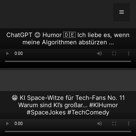
Skip
to
Menu
content
ChatGPT 😊 Humor 🇩🇪 Ich liebe es, wenn
meine Algorithmen abstürzen …
😁 KI Space-Witze für Tech-Fans No. 11
Warum sind KI’s großar… #KIHumor
#SpaceJokes #TechComedy