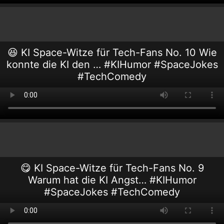
😆 KI Space-Witze für Tech-Fans No. 10 Wie
konnte die KI den … #KIHumor #SpaceJokes
#TechComedy
😋 KI Space-Witze für Tech-Fans No. 9
Warum hat die KI Angst… #KIHumor
#SpaceJokes #TechComedy