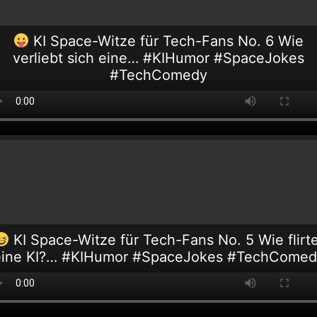
KI Space-Witze für Tech-Fans No. 6 Wie
verliebt sich eine… #KIHumor #SpaceJokes
#TechComedy
KI Space-Witze für Tech-Fans No. 5 Wie flirt
eine KI?… #KIHumor #SpaceJokes #TechComed