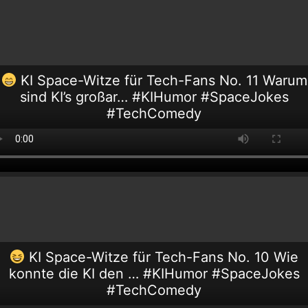
KI Space-Witze für Tech-Fans No. 11 Warum
sind KI’s großar… #KIHumor #SpaceJokes
#TechComedy
KI Space-Witze für Tech-Fans No. 10 Wie
konnte die KI den … #KIHumor #SpaceJokes
#TechComedy