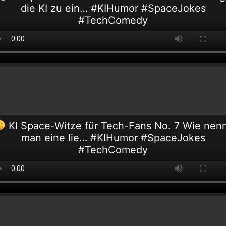
die KI zu ein… #KIHumor #SpaceJokes
#TechComedy
KI Space-Witze für Tech-Fans No. 7 Wie nen
man eine lie… #KIHumor #SpaceJokes
#TechComedy