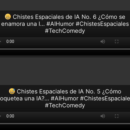
Chistes Espaciales de IA No. 6 ¿Cómo se
enamora una I… #AIHumor #ChistesEspaciales
#TechComedy
Chistes Espaciales de IA No. 5 ¿Cómo
oquetea una IA?… #AIHumor #ChistesEspacial
#TechComedy