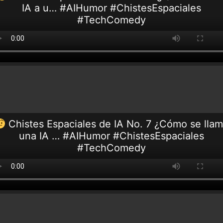
IA a u… #AIHumor #ChistesEspaciales
#TechComedy
Chistes Espaciales de IA No. 7 ¿Cómo se lla
una IA … #AIHumor #ChistesEspaciales
#TechComedy