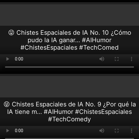
😜 Chistes Espaciales de IA No. 10 ¿Cómo
pudo la IA ganar… #AIHumor
#ChistesEspaciales #TechComed
😝 Chistes Espaciales de IA No. 9 ¿Por qué la
IA tiene m… #AIHumor #ChistesEspaciales
#TechComedy