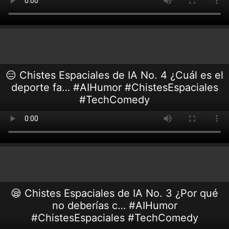
😑 Chistes Espaciales de IA No. 4 ¿Cuál es el
deporte fa… #AIHumor #ChistesEspaciales
#TechComedy
😪 Chistes Espaciales de IA No. 3 ¿Por qué
no deberías c… #AIHumor
#ChistesEspaciales #TechComedy