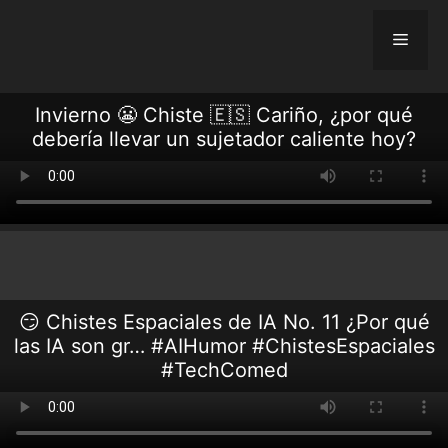
Skip
to
Menu
content
Invierno 😬 Chiste 🇪🇸 Cariño, ¿por qué
debería llevar un sujetador caliente hoy?
😏 Chistes Espaciales de IA No. 11 ¿Por qué
las IA son gr… #AIHumor #ChistesEspaciales
#TechComed