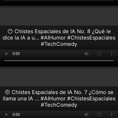
😶 Chistes Espaciales de IA No. 8 ¿Qué le
dice la IA a u… #AIHumor #ChistesEspaciales
#TechComedy
🤨 Chistes Espaciales de IA No. 7 ¿Cómo se
llama una IA … #AIHumor #ChistesEspaciales
#TechComedy