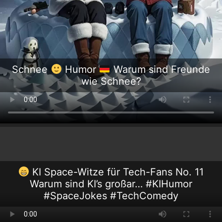
Schnee
Humor
Warum sind Freunde
wie Schnee?
KI Space-Witze für Tech-Fans No. 11
Warum sind KI’s großar… #KIHumor
#SpaceJokes #TechComedy