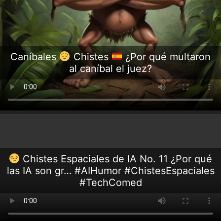
Caníbales
Chistes
¿Por qué multaron
al caníbal el juez?
Chistes Espaciales de IA No. 11 ¿Por qué
las IA son gr… #AIHumor #ChistesEspaciales
#TechComed