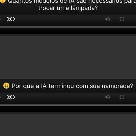
Quantos modelos de IA são necessários par
trocar uma lâmpada?
Por que a IA terminou com sua namorada?