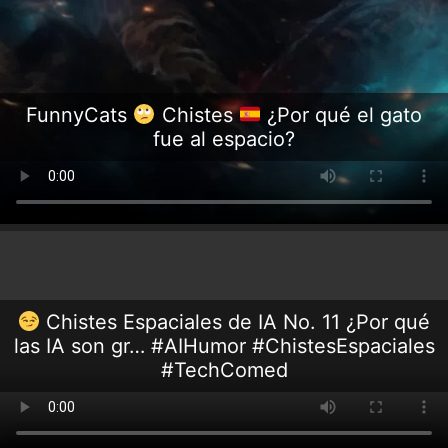
FunnyCats
Chistes
¿Por qué el gato
fue al espacio?
Chistes Espaciales de IA No. 11 ¿Por qué
las IA son gr… #AIHumor #ChistesEspaciales
#TechComed