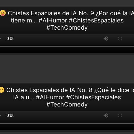
Chistes Espaciales de IA No. 9 ¿Por qué la I
tiene m… #AIHumor #ChistesEspaciales
#TechComedy
Chistes Espaciales de IA No. 8 ¿Qué le dice l
IA a u… #AIHumor #ChistesEspaciales
#TechComedy