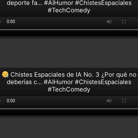
deporte fa… #AIHumor #ChistesEspaciales
#TechComedy
Chistes Espaciales de IA No. 3 ¿Por qué no
deberías c… #AIHumor #ChistesEspaciales
#TechComedy