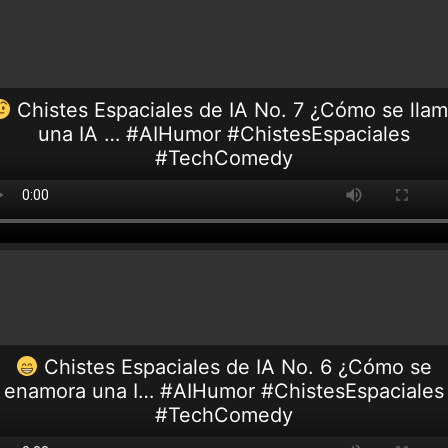
Chistes Espaciales de IA No. 7 ¿Cómo se lla
una IA … #AIHumor #ChistesEspaciales
#TechComedy
Chistes Espaciales de IA No. 6 ¿Cómo se
enamora una I… #AIHumor #ChistesEspaciales
#TechComedy