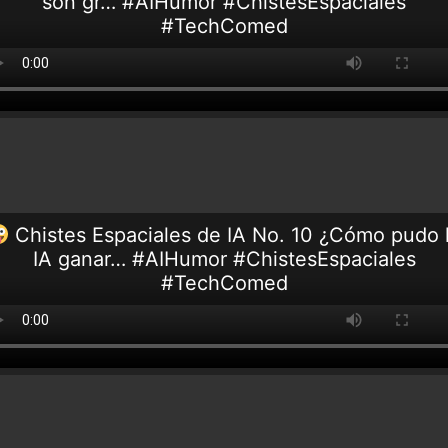
son gr… #AIHumor #ChistesEspaciales
#TechComed
Chistes Espaciales de IA No. 10 ¿Cómo pudo 
IA ganar… #AIHumor #ChistesEspaciales
#TechComed