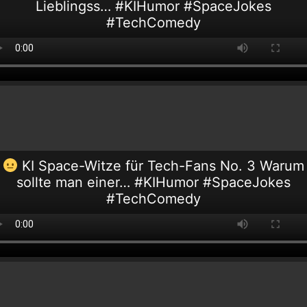
Lieblingss… #KIHumor #SpaceJokes
#TechComedy
KI Space-Witze für Tech-Fans No. 3 Warum
sollte man einer… #KIHumor #SpaceJokes
#TechComedy