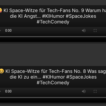
KI Space-Witze für Tech-Fans No. 9 Warum h
die KI Angst… #KIHumor #SpaceJokes
#TechComedy
KI Space-Witze für Tech-Fans No. 8 Was sag
die KI zu ein… #KIHumor #SpaceJokes
#TechComedy