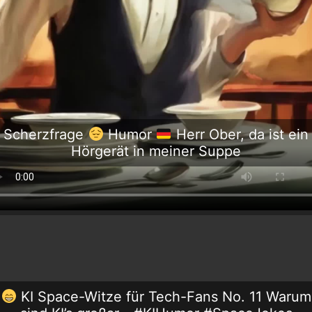
Scherzfrage
Humor
Herr Ober, da ist ein
Hörgerät in meiner Suppe
KI Space-Witze für Tech-Fans No. 11 Warum