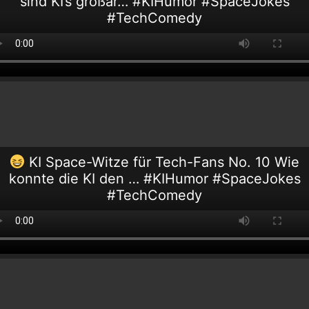
sind KI’s großar… #KIHumor #SpaceJokes
#TechComedy
KI Space-Witze für Tech-Fans No. 10 Wie
konnte die KI den … #KIHumor #SpaceJokes
#TechComedy