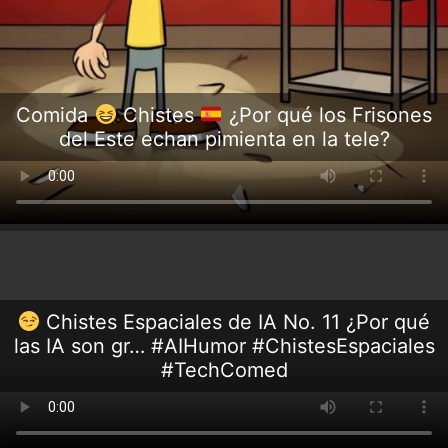
Comida
Chistes
¿Por qué los Frisones
del Este echan pimienta en la tele?
Chistes Espaciales de IA No. 11 ¿Por qué
las IA son gr… #AIHumor #ChistesEspaciales
#TechComed