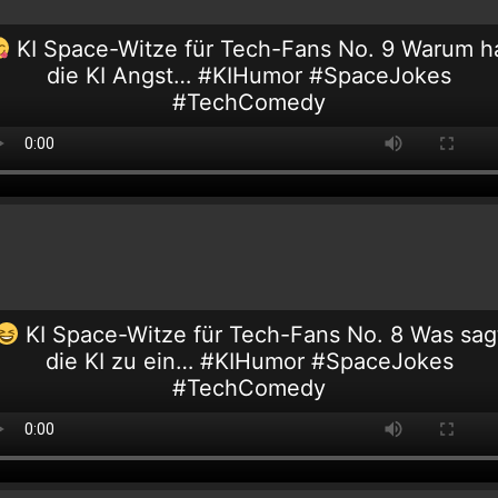
KI Space-Witze für Tech-Fans No. 9 Warum h
die KI Angst… #KIHumor #SpaceJokes
#TechComedy
KI Space-Witze für Tech-Fans No. 8 Was sag
die KI zu ein… #KIHumor #SpaceJokes
#TechComedy