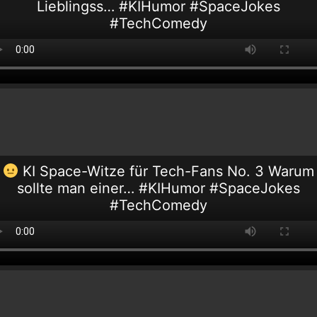
Lieblingss… #KIHumor #SpaceJokes
#TechComedy
KI Space-Witze für Tech-Fans No. 3 Warum
sollte man einer… #KIHumor #SpaceJokes
#TechComedy