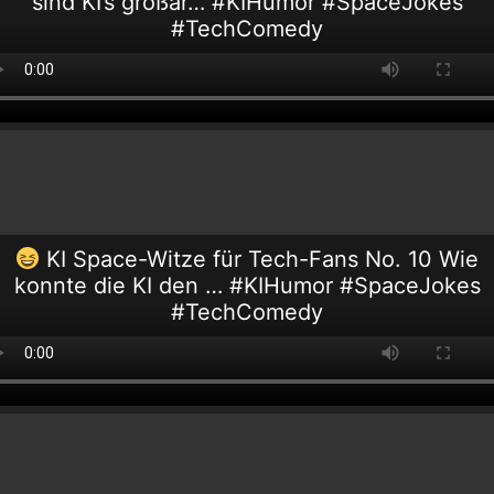
sind KI’s großar… #KIHumor #SpaceJokes
#TechComedy
KI Space-Witze für Tech-Fans No. 10 Wie
konnte die KI den … #KIHumor #SpaceJokes
#TechComedy