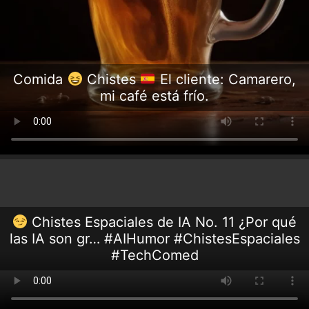
Comida
Chistes
El cliente: Camarero,
mi café está frío.
Chistes Espaciales de IA No. 11 ¿Por qué
las IA son gr… #AIHumor #ChistesEspaciales
#TechComed